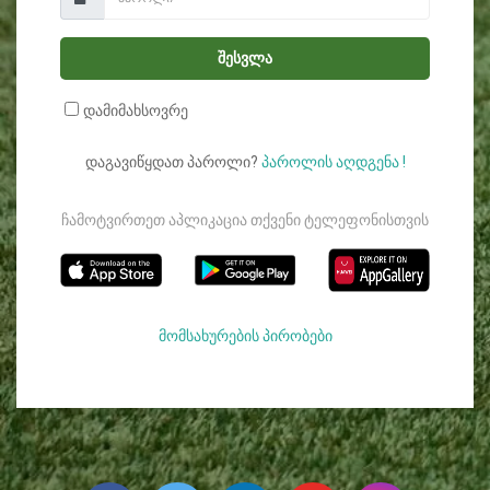
შესვლა
დამიმახსოვრე
დაგავიწყდათ პაროლი?
პაროლის აღდგენა !
ჩამოტვირთეთ აპლიკაცია თქვენი ტელეფონისთვის
მომსახურების პირობები