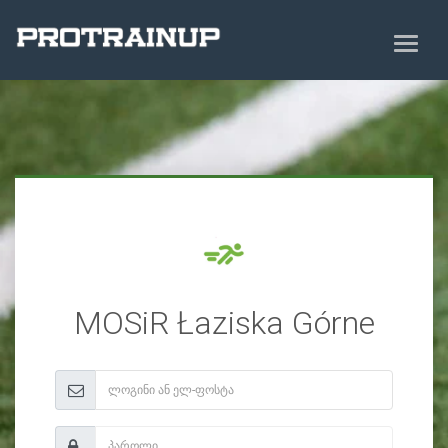
MOSiR Łaziska Górne