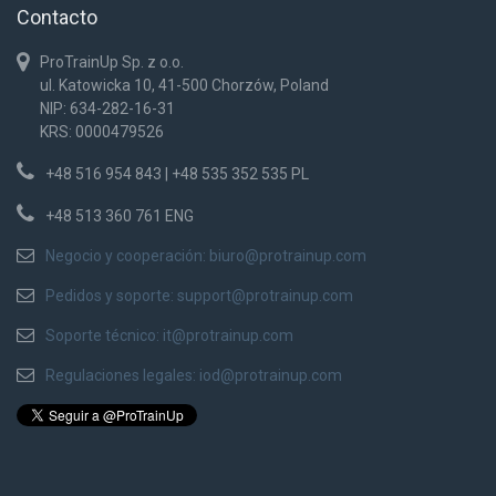
Contacto
ProTrainUp Sp. z o.o.
ul. Katowicka 10, 41-500 Chorzów, Poland
NIP: 634-282-16-31
KRS: 0000479526
+48 516 954 843 | +48 535 352 535 PL
+48 513 360 761 ENG
Negocio y cooperación:
biuro@protrainup.com
Pedidos y soporte:
support@protrainup.com
Soporte técnico:
it@protrainup.com
Regulaciones legales:
iod@protrainup.com