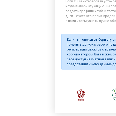
Если ты заинтересован устано
клубе выбери эту опцию. Ты п
создать профиля клуба и тести
дней. Спустя это время продл
с нами чтобы узнать лучше об 
Если ты - опекун выбери эту 
получить допуск к своего под
регистрации свяжись с трене
координатором. Вы также мо
себе доступ из учетной записи
предоставил к нему данные до