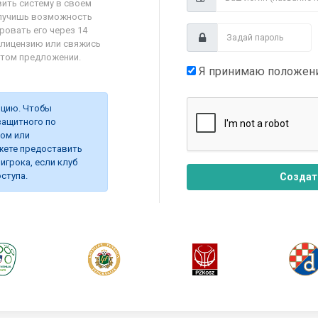
вить систему в своем
олучишь возможность
ровать его через 14
и лицензию или свяжись
этом предложении.
Я принимаю положен
опцию. Чтобы
защитного по
ром или
жете предоставить
 игрока, если клуб
ступа.
Создат