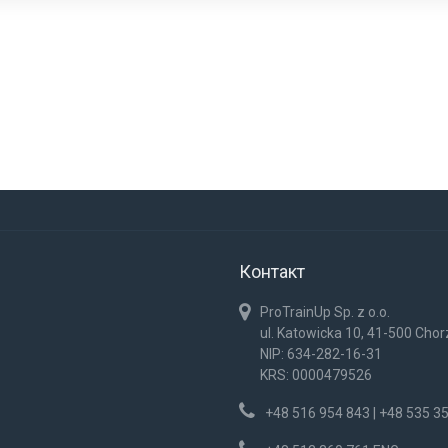
Контакт
ProTrainUp Sp. z o.o.
ul. Katowicka 10, 41-500 Cho
NIP: 634-282-16-31
KRS: 0000479526
+48 516 954 843 | +48 535 3